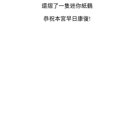
還摺了一隻迷你紙鶴
恭祝本宮早日康復!